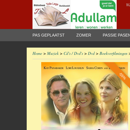
We
PAS GEPLAATST
ZOMER
PASSIE PASE
Home
>
Muziek
>
Cd's / Dvd's
>
Dvd
>
Boekverfilmingen
-55%