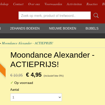
bshop
Contact
Over ons
Voorwaarden
Activiteiten
Reacties
B
N
2EHANDS BOEKEN
NIEUWE BOEKEN
BIJBELS
>
Moondance Alexander - ACTIEPRIJS!
Moondance Alexander -
ACTIEPRIJS!
€ 4,95
€ 10,95
(inclusief btw 9%)
✓
Op voorraad
Aantal