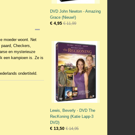
DVD John Newton - Amazing
Grace (Nieuw!)
€ 4,95
€ 11,99
eke moeder woont. Net
n paard, Checkers,
barse en mysterieuze
jk een kampioen is. Ze is
ederlands ondertiteld.
Lewis, Beverly - DVD The
RecKoning (Katie Lapp-3
DVD)
€ 13,50
€ 14,95